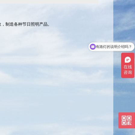
数，制造各种节日照明产品。
在吗？