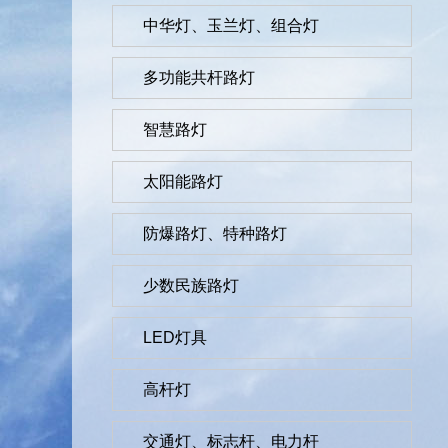
中华灯、玉兰灯、组合灯
多功能共杆路灯
智慧路灯
太阳能路灯
防爆路灯、特种路灯
少数民族路灯
LED灯具
高杆灯
交通灯、标志杆、电力杆