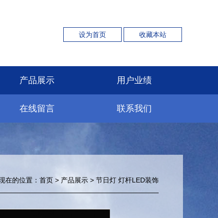
设为首页
收藏本站
产品展示
用户业绩
在线留言
联系我们
现在的位置：
首页
>
产品展示
>
节日灯 灯杆LED装饰