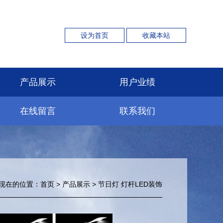
设为首页
收藏本站
产品展示
用户业绩
在线留言
联系我们
现在的位置：
首页
>
产品展示
>
节日灯 灯杆LED装饰