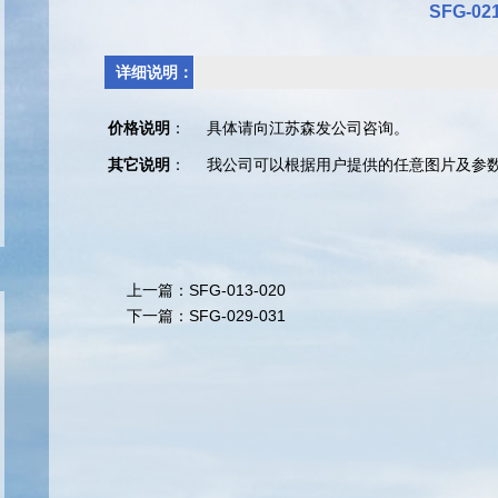
SFG-021
详细说明：
价格说明
：
具体请向江苏森发公司咨询。
其它说明
：
我公司可以根据用户提供的任意图片及参
上一篇：
SFG-013-020
下一篇：
SFG-029-031