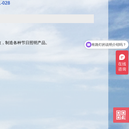
-028
有路灯的说明介绍吗？
数，制造各种节日照明产品。
在吗？