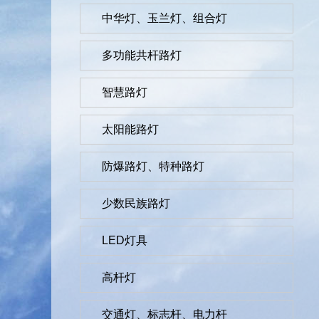
中华灯、玉兰灯、组合灯
多功能共杆路灯
智慧路灯
太阳能路灯
防爆路灯、特种路灯
少数民族路灯
LED灯具
高杆灯
交通灯、标志杆、电力杆