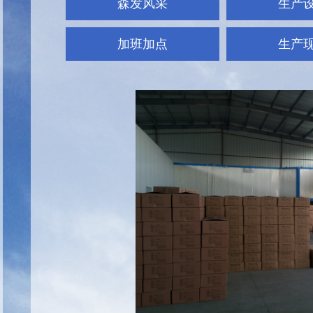
森发风采
生产
加班加点
生产