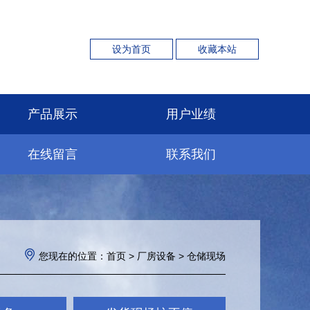
设为首页
收藏本站
产品展示
用户业绩
在线留言
联系我们
您现在的位置：
首页
>
厂房设备
>
仓储现场