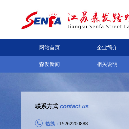
网站首页
企业简介
森发新闻
相关说明
联系方式
contact us
热线：
15262200888